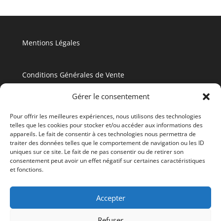
Mentions Légales
Conditions Générales de Vente
Gérer le consentement
Politique de Confidentialité
Pour offrir les meilleures expériences, nous utilisons des technologies
telles que les cookies pour stocker et/ou accéder aux informations des
appareils. Le fait de consentir à ces technologies nous permettra de
traiter des données telles que le comportement de navigation ou les ID
uniques sur ce site. Le fait de ne pas consentir ou de retirer son
consentement peut avoir un effet négatif sur certaines caractéristiques
et fonctions.
Accepter
Accueil
T3 (2804)
La Résidence
La Guadeloupe
Réservation
Blog
Refuser
Contact
Offres en Cours