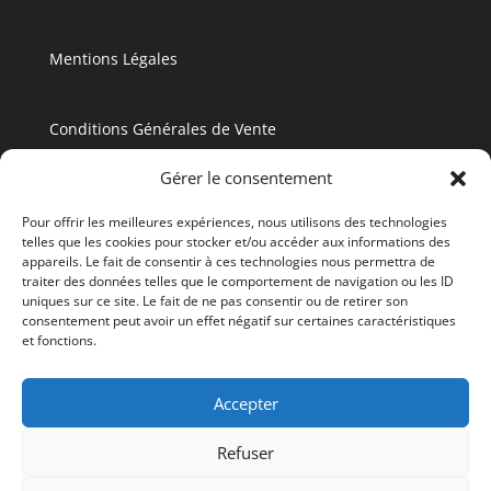
Mentions Légales
Conditions Générales de Vente
Gérer le consentement
Politique de Confidentialité
Pour offrir les meilleures expériences, nous utilisons des technologies
telles que les cookies pour stocker et/ou accéder aux informations des
appareils. Le fait de consentir à ces technologies nous permettra de
traiter des données telles que le comportement de navigation ou les ID
uniques sur ce site. Le fait de ne pas consentir ou de retirer son
consentement peut avoir un effet négatif sur certaines caractéristiques
et fonctions.
Accepter
Accueil
T3 (2804)
La Résidence
La Guadeloupe
Réservation
Blog
Refuser
Contact
Offres en Cours